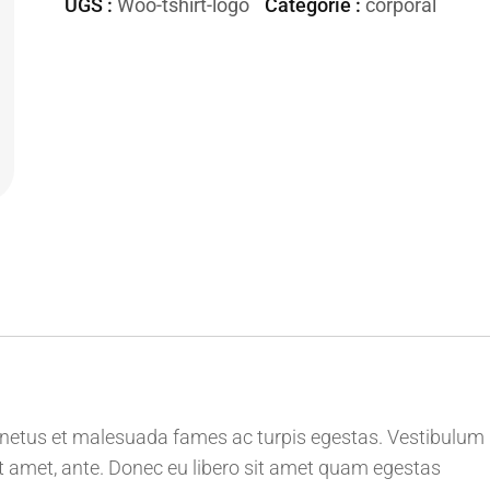
Cage
UGS :
Woo-tshirt-logo
Catégorie :
corporal
Drop
t netus et malesuada fames ac turpis egestas. Vestibulum
 sit amet, ante. Donec eu libero sit amet quam egestas