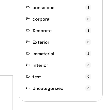
conscious
1
corporal
3
Decorate
1
Exterior
3
immaterial
2
Interior
8
test
0
Uncategorized
0