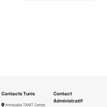
était :
est :
$3.00.
$2.00.
Contacts Tunis
Contact
Administratif
Immeuble TANIT Center,