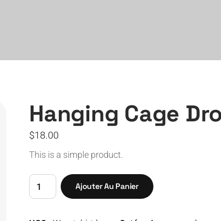
Hanging Cage Dr
$
18.00
This is a simple product.
quantité
Ajouter Au Panier
de
Hanging