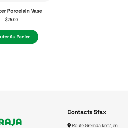
er Porcelain Vase
$
25.00
uter Au Panier
Contacts Sfax
Route Gremda km2, en