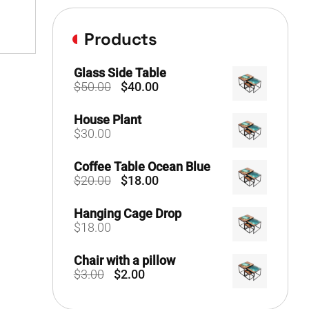
Products
Glass Side Table
Le
Le
$
50.00
$
40.00
prix
prix
initial
actuel
House Plant
était :
est :
$
30.00
$50.00.
$40.00.
Coffee Table Ocean Blue
Le
Le
$
20.00
$
18.00
prix
prix
initial
actuel
Hanging Cage Drop
était :
est :
$
18.00
$20.00.
$18.00.
Chair with a pillow
Le
Le
$
3.00
$
2.00
prix
prix
initial
actuel